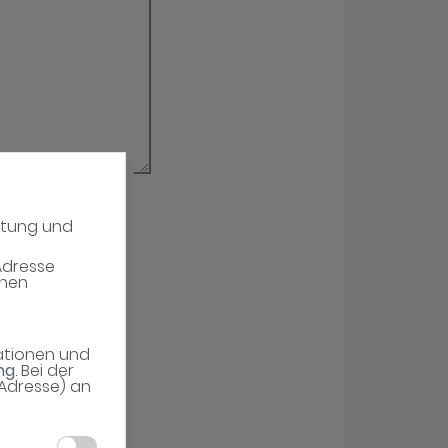
atung und
erieren
Adresse
enen
mationen und
ng
. Bei der
-Adresse) an