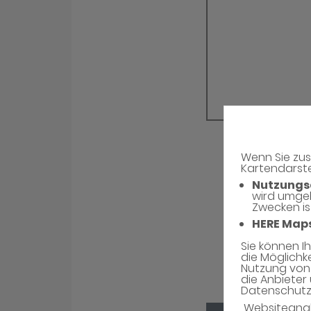
Wenn Sie zus
Kartendarste
Nutzungs
wird umge
Zwecken is
HERE Map
Sie können I
die Möglichk
Nutzung von 
die Anbieter 
Datenschutzh
Websiteana