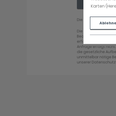
Absenden
Karten (Her
Die mit (*) gekennz
Ablehn
Die Daten, die Sie h
Bearbeitung Ihrer An
erfolgen. Eine ander
Anfrage erfolgt nicht
die gesetzliche Aufbew
unmittelbar nötige B
unserer Datenschutz