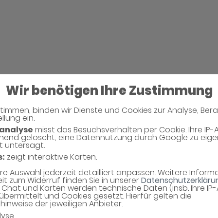
Wir benötigen Ihre Zustimmung
timmen, binden wir Dienste und Cookies zur Analyse, Ber
llung ein.
Neues Captcha Gen
analyse
misst das Besuchsverhalten per Cookie. Ihre IP-
hend gelöscht, eine Datennutzung durch Google zu eig
t untersagt.
Bitte geben Sie den Captcha Text ein
s:
zeigt interaktive Karten.
Captcha*
hre Auswahl jederzeit detailliert anpassen. Weitere Infor
eit zum Widerruf finden Sie in unserer
Datenschutzerkläru
Chat und Karten werden technische Daten (insb. Ihre IP
übermittelt und Cookies gesetzt. Hierfür gelten die
inweise der jeweiligen Anbieter.
lyse