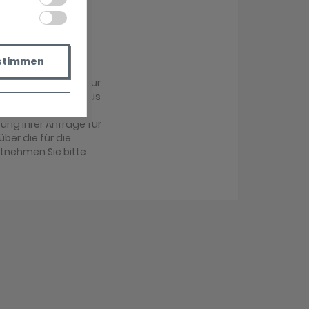
stimmen
r übermittelt und zur
achabteilung im Haus
antwortung Ihrer
ung Ihrer Anfrage für
über die für die
ntnehmen Sie bitte