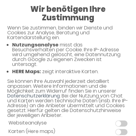
Wir benötigen Ihre
08:30 - 12:30
Zustimmung
Vitale Kloster Apotheke Sonnefeld
Wenn Sie zustimmen, binden wir Dienste und
Cookies zur Analyse, Beratung und
Kartendarstellung ein.
Nutzungsanalyse
misst das
Besuchsverhalten per Cookie. Ihre IP-Adresse
wird umgehend gelöscht, eine Datennutzung
durch Google zu eigenen Zwecken ist
untersagt.
HERE Maps:
zeigt interaktive Karten.
Sie können Ihre Auswahl jederzeit detailliert
Willkommen in Ihrer Apotheke
anpassen. Weitere Informationen und die
Möglichkeit zum Widerruf finden Sie in unserer
Ihre Gesundheitsberatung vor Ort
Datenschutzerklärung
. Bei der Nutzung von Chat
und Karten werden technische Daten (insb. Ihre IP-
Adresse) an die Anbieter übermittelt und Cookies
gesetzt. Hierfür gelten die Datenschutzhinweise
der jeweiligen Anbieter.
Websiteanalyse
Karten (Here maps)
Unverbindliche Reservierung